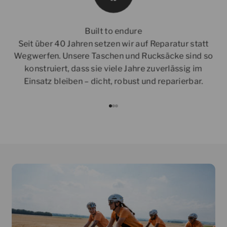
Built to endure
Seit über 40 Jahren setzen wir auf Reparatur statt
Wegwerfen. Unsere Taschen und Rucksäcke sind so
konstruiert, dass sie viele Jahre zuverlässig im
Einsatz bleiben – dicht, robust und reparierbar.
Gehe zu Element 1
Gehe zu Element 2
Gehe zu Element 3