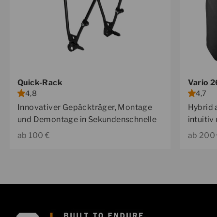
Quick-Rack
Vario 
4,8
4,7
Innovativer Gepäckträger, Montage
Hybrid 
und Demontage in Sekundenschnelle
intuiti
Angebot
Angebo
ab 100 €
ab 200