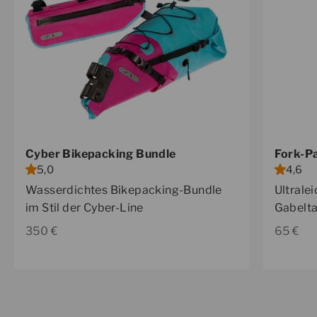
Cyber Bikepacking Bundle
Fork-P
5,0
4,6
Wasserdichtes Bikepacking-Bundle
Ultrale
im Stil der Cyber-Line
Gabelta
Angebot
Angebo
350 €
65 €