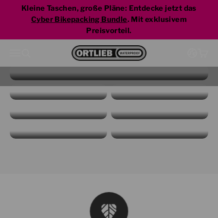
Zum Inhalt springen
Kleine Taschen, große Pläne: Entdecke jetzt das
Cyber Bikepacking Bundle
. Mit exklusivem
Zur Cyber Line
Preisvorteil.
Zur Startseite
Menü
Suche
Ware
2-in-1 Radrucksäcke
Fahrradtaschen
Bikepacking
Gepäckträger
Packsäcke
Rucksäcke
Duffles