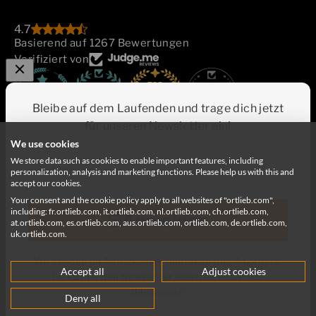
4.7
Basierend auf 1267 Bewertungen
Verifiziert von
882
Bleibe auf dem Laufenden und trage dich jetzt
für unseren Newsletter ein!
We use cookies
We store data such as cookies to enable important features, including
E-Mail
personalization, analysis and marketing functions. Please help us with this and
accept our cookies.
Your consent and the cookie policy apply to all websites of "ortlieb.com",
Deutschland
Deutsch
including: fr.ortlieb.com, it.ortlieb.com, nl.ortlieb.com, ch.ortlieb.com,
Anmelden
at.ortlieb.com, es.ortlieb.com, aus.ortlieb.com, ortlieb.com, de.ortlieb.com,
uk.ortlieb.com.
Wir senden dir Neuigkeiten, Umfragen und Angebote.
Accept all
Adjust cookies
Du kannst den Newsletter jederzeit kostenlos
© 2026, ORTLIEB Sportartikel GmbH
abbestellen.
Deny all