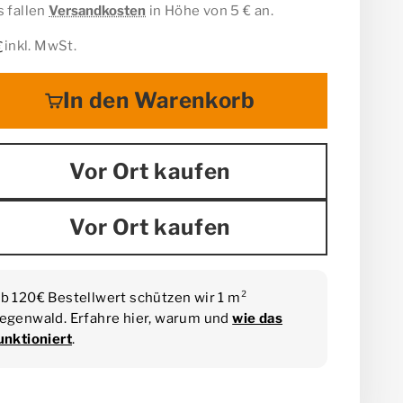
s fallen
Versandkosten
in Höhe von 5 € an.
ebot
inkl. MwSt.
€
In den Warenkorb
Vor Ort kaufen
Vor Ort kaufen
b 120€ Bestellwert schützen wir 1 m²
egenwald. Erfahre hier, warum und
wie das
unktioniert
.