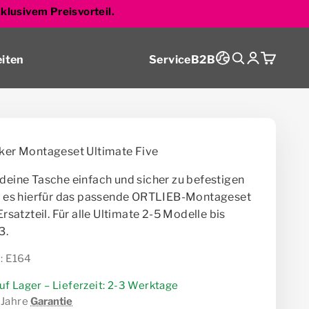
xklusivem Preisvorteil.
Suche
Anmelden
Warenko
iten
Service
B2B
ker Montageset Ultimate Five
deine Tasche einfach und sicher zu befestigen
t es hierfür das passende ORTLIEB-Montageset
Ersatzteil. Für alle Ultimate 2-5 Modelle bis
3.
: E164
uf Lager – Lieferzeit: 2-3 Werktage
 Jahre
Garantie