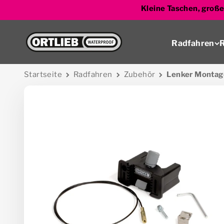
Zum Inhalt springen
Kleine Taschen, große
Zur Startseite
Radfahren
R
Startseite
Radfahren
Zubehör
Lenker Montage